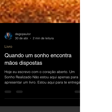
dagopaulor
30 de abr.
2 min de leitura
Livro
Quando um sonho encontra
mãos dispostas
Hoje eu escrevo com o coração aberto. Um
Sonho Realizado Não estou aqui apenas para
apresentar um livro. Estou aqui para te entregar
um sonho que passou por pressão, silêncio,
estrada, medo, fé e muita reconstrução. Mais
importante que o destino é o caminho não