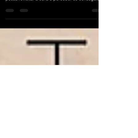
Aqui vou revelar os enigmas que estão
escondidos ao longo do livro, para que o leitor
possa revisitar a obra e perceber se conseguiu
decifrar cada um deles. Tudo começa pelo
sumário. Não existe o “Capítulo 1” de forma
explícita — e isso não é um erro. Existe um
motivo claro e simbólico para essa ausência. O
que deveria ser o primeiro capítulo aparece
apenas como um título discreto, quase oculto.
Inclusive, as páginas desse trecho são escuras,
carregadas visualmente, para repr