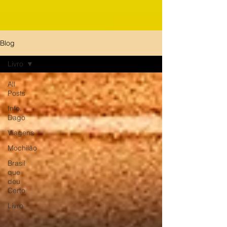
Blog
Livro
All
Posts
Info.
Dago
Viagens
Mochilão
Brasil
que
deu
Certo
Livro