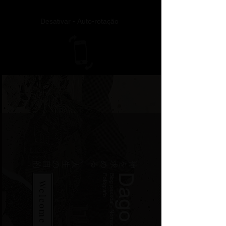
Desativar - Auto-rotação
神を求める、人生の目的
Dago
o
B
lo
g
p
e
s
s
o
a
l
-
N
ô
m
a
d
e
d
ig
it
a
l
-
B
r
a
s
ile
ir
o
-
F
o
t
ó
g
r
a
f
Welcome